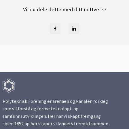
Vil du dele dette med ditt nettverk?
Polyteknisk Forening er arenaen og kanalen for deg
som vil forstå og forme teknologi- og
samfunnsutviklingen. Her har vi skapt fremgang
siden 1852 og her skaper vi landets fremtid sammen.