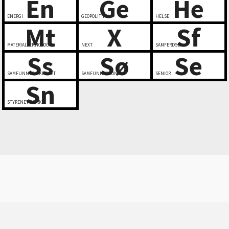
En
Ge
He
ENERGI
GEOPOLITIKK
HELSE
Mt
X
Sf
MATERIALTEKNOLOGI
NEXT
SAMFERDSEL
Ss
Sø
Se
SAMFUNNSSIKKERHET
SAMFUNNSØKONOMI
SENIOR
Sn
STYRENETTVERK