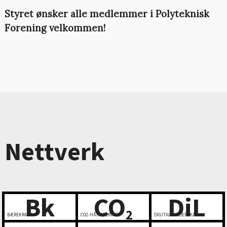
Styret ønsker alle medlemmer i Polyteknisk
Forening velkommen!
Nettverk
Bk
CO
DiL
2
BÆREKRAFT
CO2-HÅNDTERING
DIGITALT LEDERSKAP