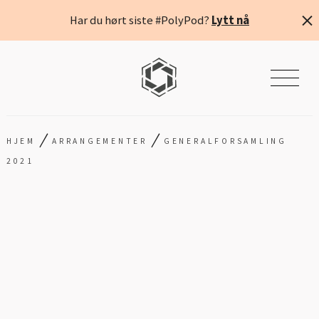
Har du hørt siste #PolyPod?
Lytt nå
/
/
HJEM
ARRANGEMENTER
GENERALFORSAMLING
2021