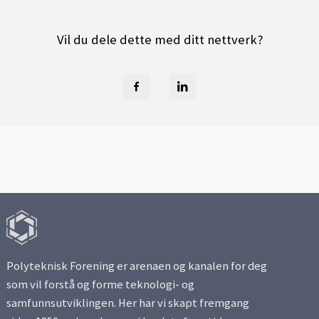
Vil du dele dette med ditt nettverk?
Polyteknisk Forening er arenaen og kanalen for deg
som vil forstå og forme teknologi- og
samfunnsutviklingen. Her har vi skapt fremgang