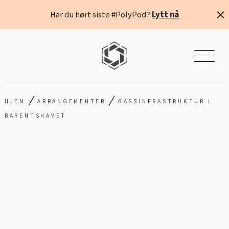
Har du hørt siste #PolyPod?
Lytt nå
/
/
HJEM
ARRANGEMENTER
GASSINFRASTRUKTUR I
BARENTSHAVET