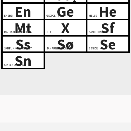
En
Ge
He
ENERGI
GEOPOLITIKK
HELSE
Mt
X
Sf
MATERIALTEKNOLOGI
NEXT
SAMFERDSEL
Ss
Sø
Se
SAMFUNNSSIKKERHET
SAMFUNNSØKONOMI
SENIOR
Sn
STYRENETTVERK