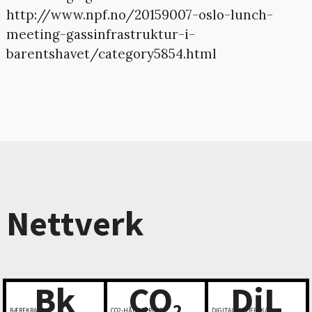
http://www.npf.no/20159007-oslo-lunch-
meeting-gassinfrastruktur-i-
barentshavet/category5854.html
Nettverk
Bk
CO
DiL
2
BÆREKRAFT
CO2-HÅNDTERING
DIGITALT LEDERSKAP