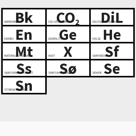
Bk
CO
DiL
2
BÆREKRAFT
CO2-HÅNDTERING
DIGITALT LEDERSKAP
En
Ge
He
ENERGI
GEOPOLITIKK
HELSE
Mt
X
Sf
MATERIALTEKNOLOGI
NEXT
SAMFERDSEL
Ss
Sø
Se
SAMFUNNSSIKKERHET
SAMFUNNSØKONOMI
SENIOR
Sn
STYRENETTVERK