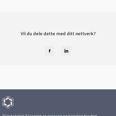
Vil du dele dette med ditt nettverk?
Polyteknisk Forening er arenaen og kanalen for deg