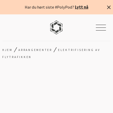
Har du hørt siste #PolyPod?
Lytt nå
/
/
HJEM
ARRANGEMENTER
ELEKTRIFISERING AV
FLYTRAFIKKEN