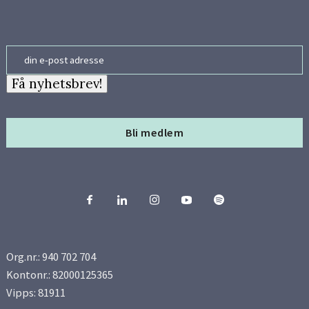
Email
Få nyhetsbrev!
Bli medlem
Org.nr.: 940 702 704
Kontonr.: 82000125365
Vipps: 81911