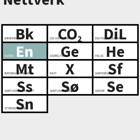
Bk
CO
DiL
2
BÆREKRAFT
CO2-HÅNDTERING
DIGITALT LEDERSKAP
En
Ge
He
ENERGI
GEOPOLITIKK
HELSE
Mt
X
Sf
MATERIALTEKNOLOGI
NEXT
SAMFERDSEL
Ss
Sø
Se
SAMFUNNSSIKKERHET
SAMFUNNSØKONOMI
SENIOR
Sn
STYRENETTVERK