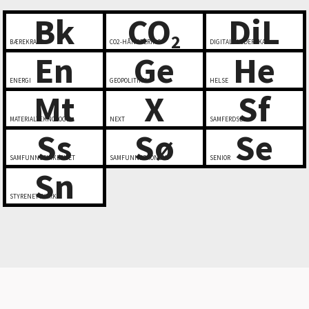
Bk
CO
DiL
2
BÆREKRAFT
CO2-HÅNDTERING
DIGITALT LEDERSKAP
En
Ge
He
ENERGI
GEOPOLITIKK
HELSE
Mt
X
Sf
MATERIALTEKNOLOGI
NEXT
SAMFERDSEL
Ss
Sø
Se
SAMFUNNSSIKKERHET
SAMFUNNSØKONOMI
SENIOR
Sn
STYRENETTVERK