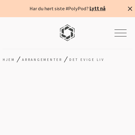
Har du hørt siste #PolyPod?
Lytt nå
/
/
HJEM
ARRANGEMENTER
DET EVIGE LIV