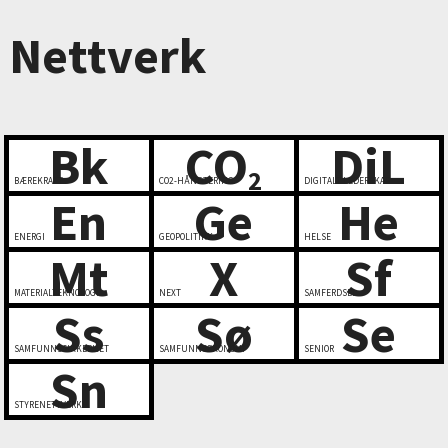
Nettverk
Bk
CO
DiL
2
BÆREKRAFT
CO2-HÅNDTERING
DIGITALT LEDERSKAP
En
Ge
He
ENERGI
GEOPOLITIKK
HELSE
Mt
X
Sf
MATERIALTEKNOLOGI
NEXT
SAMFERDSEL
Ss
Sø
Se
SAMFUNNSSIKKERHET
SAMFUNNSØKONOMI
SENIOR
Sn
STYRENETTVERK