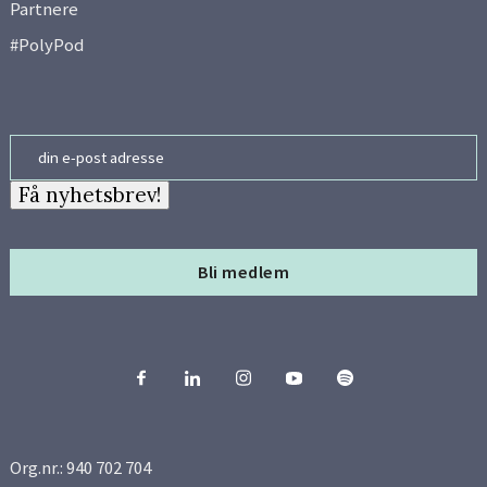
Partnere
#PolyPod
Email
Få nyhetsbrev!
Bli medlem
Org.nr.: 940 702 704