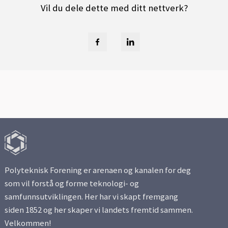
Vil du dele dette med ditt nettverk?
Polyteknisk Forening er arenaen og kanalen for deg
som vil forstå og forme teknologi- og
samfunnsutviklingen. Her har vi skapt fremgang
siden 1852 og her skaper vi landets fremtid sammen.
Velkommen!