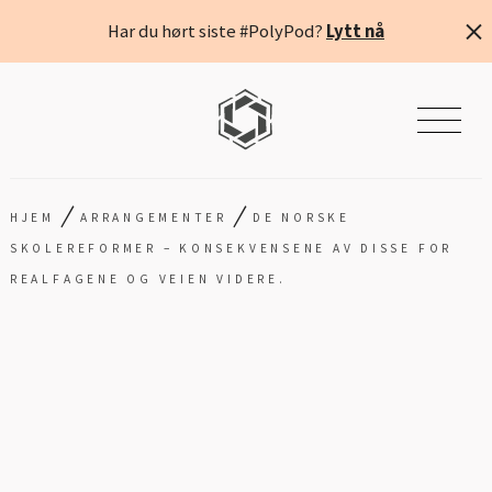
Har du hørt siste #PolyPod?
Lytt nå
/
/
HJEM
ARRANGEMENTER
DE NORSKE
SKOLEREFORMER – KONSEKVENSENE AV DISSE FOR
REALFAGENE OG VEIEN VIDERE.