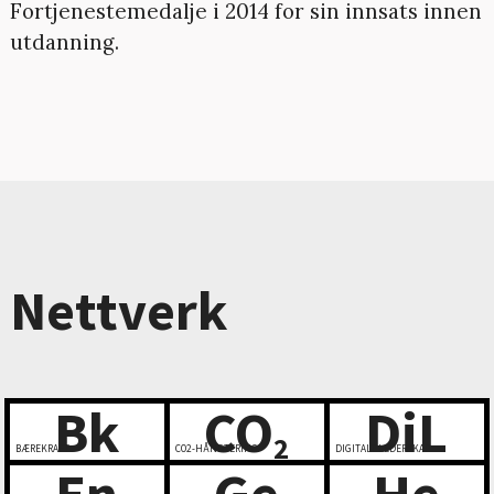
Fortjenestemedalje i 2014 for sin innsats innen
utdanning.
Nettverk
Bk
CO
DiL
2
BÆREKRAFT
CO2-HÅNDTERING
DIGITALT LEDERSKAP
En
Ge
He