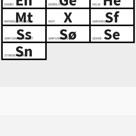
ENERGI
GEOPOLITIKK
HELSE
Mt
X
Sf
MATERIALTEKNOLOGI
NEXT
SAMFERDSEL
Ss
Sø
Se
SAMFUNNSSIKKERHET
SAMFUNNSØKONOMI
SENIOR
Sn
STYRENETTVERK