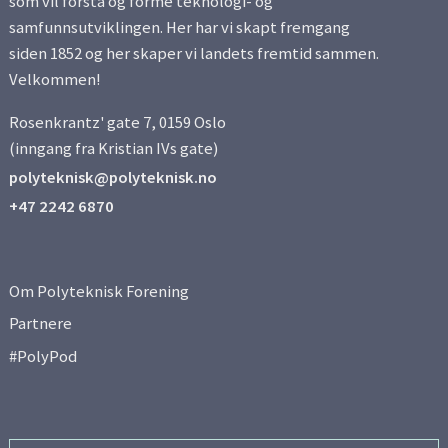
som vil forstå og forme teknologi- og
samfunnsutviklingen. Her har vi skapt fremgang
siden 1852 og her skaper vi landets fremtid sammen.
Velkommen!
Rosenkrantz' gate 7, 0159 Oslo
(inngang fra Kristian IVs gate)
polyteknisk@polyteknisk.no
+47 2242 6870
Om Polyteknisk Forening
Partnere
#PolyPod