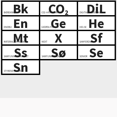
Bk
CO
DiL
2
BÆREKRAFT
CO2-HÅNDTERING
DIGITALT LEDERSKAP
En
Ge
He
ENERGI
GEOPOLITIKK
HELSE
Mt
X
Sf
MATERIALTEKNOLOGI
NEXT
SAMFERDSEL
Ss
Sø
Se
SAMFUNNSSIKKERHET
SAMFUNNSØKONOMI
SENIOR
Sn
STYRENETTVERK