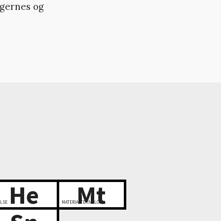
ggernes og
He
Mt
LSE
MATERIALTEKNOLOGI