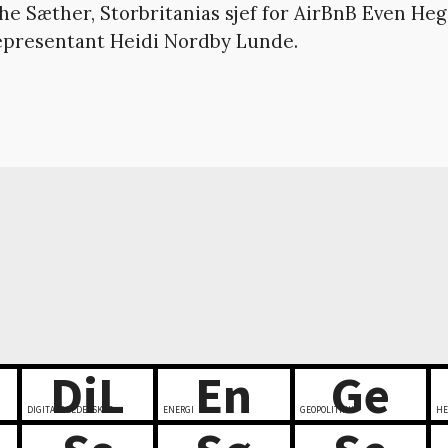
he Sæther, Storbritanias sjef for AirBnB Even He
epresentant Heidi Nordby Lunde.
DiL
En
Ge
DIGITALT LEDERSKAP
ENERGI
GEOPOLITIKK
HE