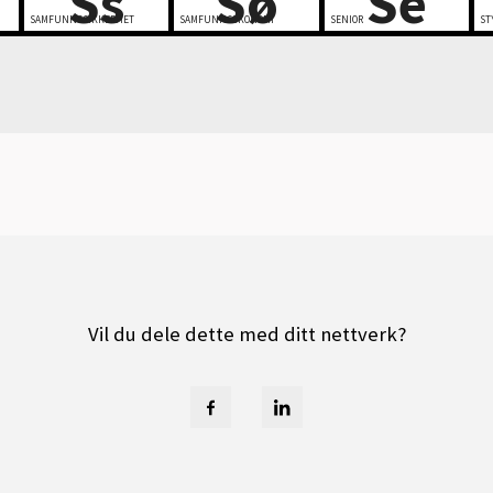
Ss
Sø
Se
SAMFUNNSSIKKERHET
SAMFUNNSØKONOMI
SENIOR
ST
Vil du dele dette med ditt nettverk?