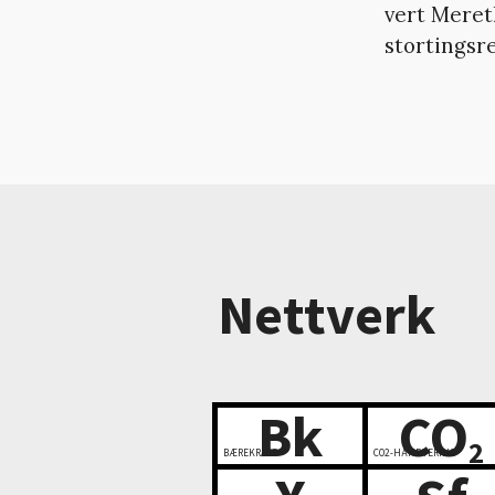
vert Meret
stortingsr
Nettverk
Bk
CO
2
BÆREKRAFT
CO2-HÅNDTERING