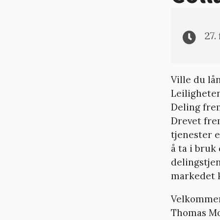
27.
Ville du lå
Leilighete
Deling fre
Drevet fre
tjenester 
å ta i bru
delingstje
markedet k
Velkommen 
Thomas Moe