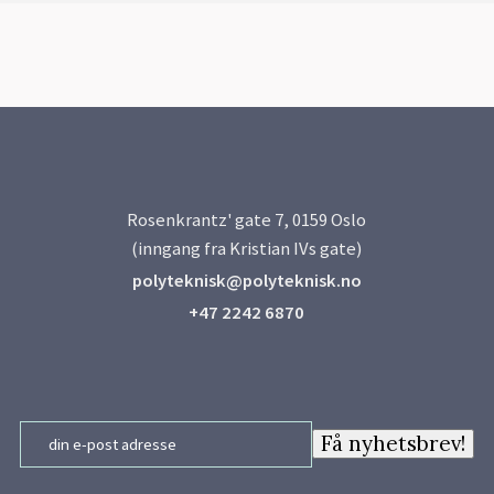
Rosenkrantz' gate 7, 0159 Oslo
(inngang fra Kristian IVs gate)
polyteknisk@polyteknisk.no
+47 2242 6870
Email
Få nyhetsbrev!