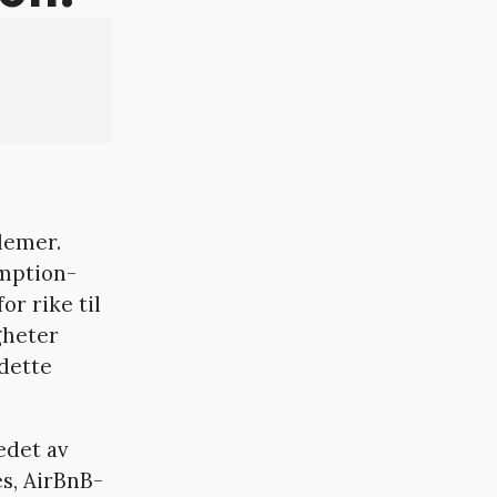
?
lemer.
umption-
r rike til
gheter
 dette
edet av
s, AirBnB-