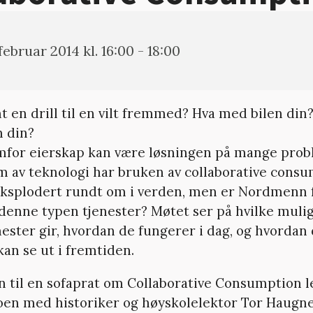
 februar 2014 kl. 16:00 - 18:00
nt en drill til en vilt fremmed? Hva med bilen din
n din?
mfor eierskap kan være løsningen på mange prob
m av teknologi har bruken av collaborative cons
eksplodert rundt om i verden, men er Nordmenn fo
k denne typen tjenester? Møtet ser på hvilke muli
nester gir, hvordan de fungerer i dag, og hvordan
an se ut i fremtiden.
til en sofaprat om Collaborative Consumption l
n med historiker og høyskolelektor Tor Haugne