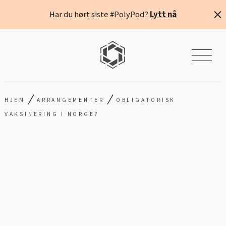
Har du hørt siste #PolyPod?
Lytt nå
/
/
HJEM
ARRANGEMENTER
OBLIGATORISK
VAKSINERING I NORGE?