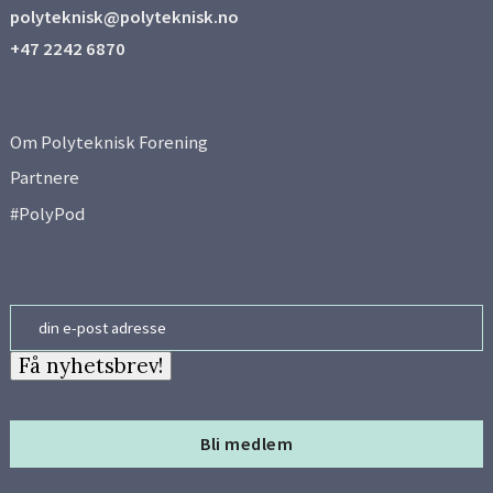
polyteknisk@polyteknisk.no
+47 2242 6870
Om Polyteknisk Forening
Partnere
#PolyPod
Email
Få nyhetsbrev!
Bli medlem