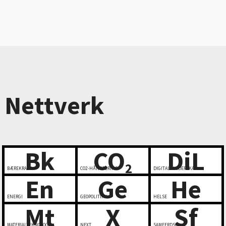
Nettverk
Bk
CO
DiL
2
BÆREKRAFT
CO2-HÅNDTERING
DIGITALT LEDERSKAP
En
Ge
He
ENERGI
GEOPOLITIKK
HELSE
Mt
X
Sf
MATERIALTEKNOLOGI
NEXT
SAMFERDSEL