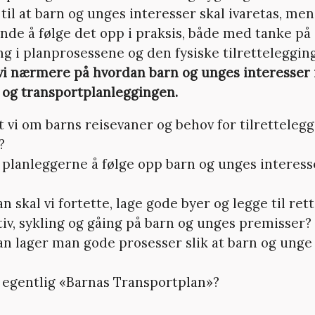
til at barn og unges interesser skal ivaretas, me
nde å følge det opp i praksis, både med tanke på
g i planprosessene og den fysiske tilretteleggin
vi nærmere på hvordan barn og unges interesser i
og transportplanleggingen.
t vi om barns reisevaner og behov for tilretteleg
?
 planleggerne å følge opp barn og unges interess
n skal vi fortette, lage gode byer og legge til rett
tiv, sykling og gåing på barn og unges premisser?
n lager man gode prosesser slik at barn og unge f
 egentlig «Barnas Transportplan»?