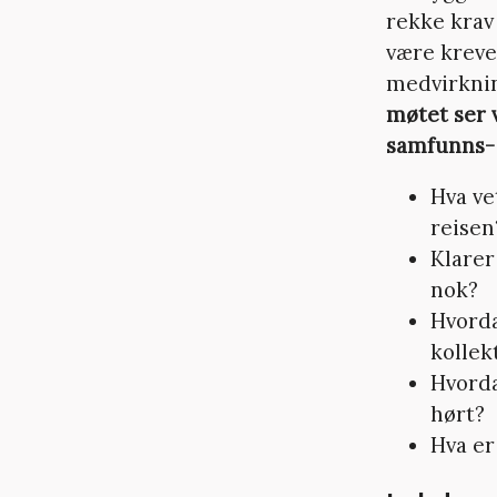
rekke krav 
være kreve
medvirknin
møtet ser 
samfunns- 
Hva ve
reisen
Klarer
nok?
Hvorda
kollek
Hvorda
hørt?
Hva er