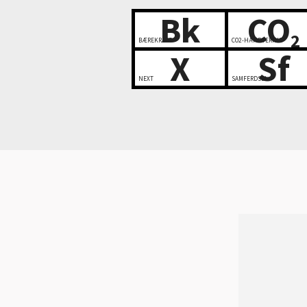
Bk
CO
2
BÆREKRAFT
CO2-HÅNDTERING
X
Sf
NEXT
SAMFERDSEL