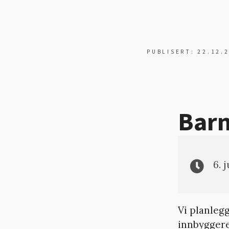
PUBLISERT: 22.12.
Barn
6. 
Vi planleg
innbyggere