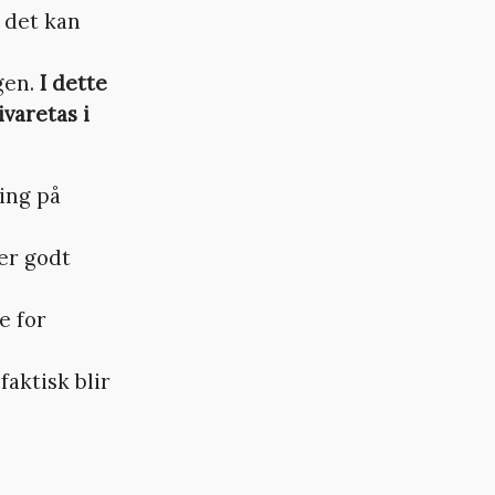
n det kan
gen.
I dette
varetas i
ging på
er godt
e for
aktisk blir