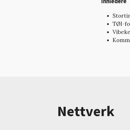
Innledere
Storti
TØI-f
Vibeke
Kommen
Nettverk