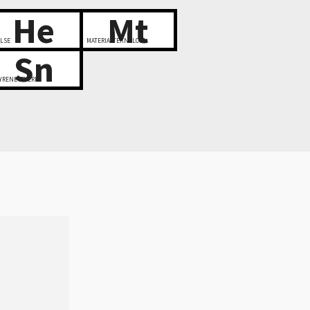
He
Mt
LSE
MATERIALTEKNOLOGI
Sn
YRENETTVERK