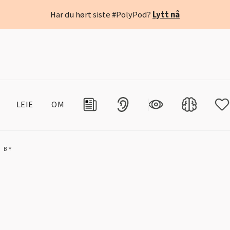
Har du hørt siste #PolyPod?
Lytt nå
LEIE
OM
 BY