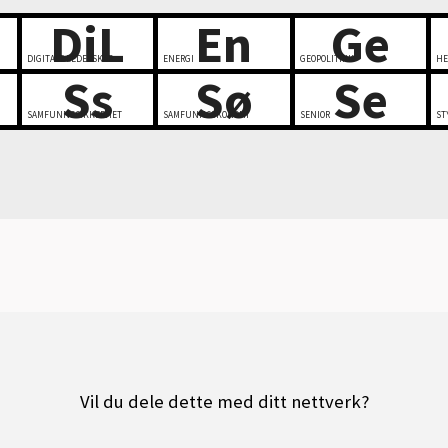
DiL
En
Ge
DIGITALT LEDERSKAP
ENERGI
GEOPOLITIKK
HE
Ss
Sø
Se
SAMFUNNSSIKKERHET
SAMFUNNSØKONOMI
SENIOR
ST
Vil du dele dette med ditt nettverk?