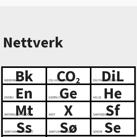
Nettverk
Bk
CO
DiL
2
BÆREKRAFT
CO2-HÅNDTERING
DIGITALT LEDERSKAP
En
Ge
He
ENERGI
GEOPOLITIKK
HELSE
Mt
X
Sf
MATERIALTEKNOLOGI
NEXT
SAMFERDSEL
Ss
Sø
Se
SAMFUNNSSIKKERHET
SAMFUNNSØKONOMI
SENIOR