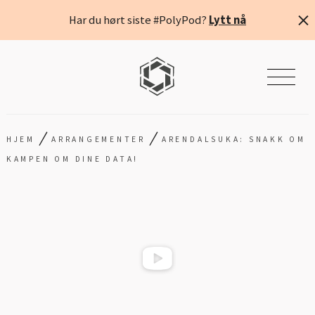
Har du hørt siste #PolyPod?
Lytt nå
/
/
HJEM
ARRANGEMENTER
ARENDALSUKA: SNAKK OM
KAMPEN OM DINE DATA!