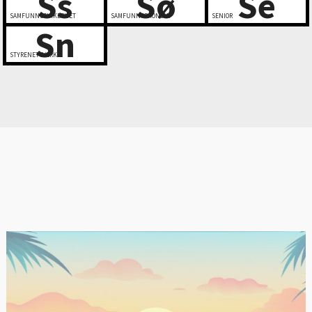
Ss
Sø
Se
SAMFUNNSSIKKERHET
SAMFUNNSØKONOMI
SENIOR
Sn
STYRENETTVERK