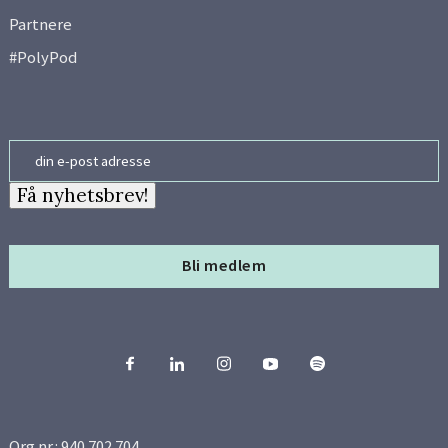
Partnere
#PolyPod
Email
Få nyhetsbrev!
Bli medlem
Org.nr.: 940 702 704