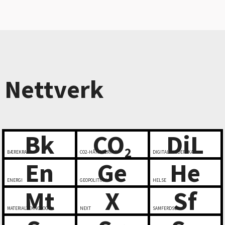
Nettverk
Bk
CO
DiL
2
BÆREKRAFT
CO2-HÅNDTERING
DIGITALT LEDERSKAP
En
Ge
He
ENERGI
GEOPOLITIKK
HELSE
Mt
X
Sf
MATERIALTEKNOLOGI
NEXT
SAMFERDSEL