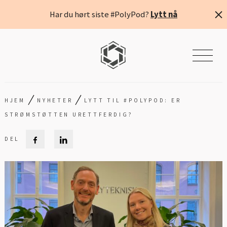
Har du hørt siste #PolyPod?
Lytt nå
/
/
HJEM
NYHETER
LYTT TIL #POLYPOD: ER
STRØMSTØTTEN URETTFERDIG?