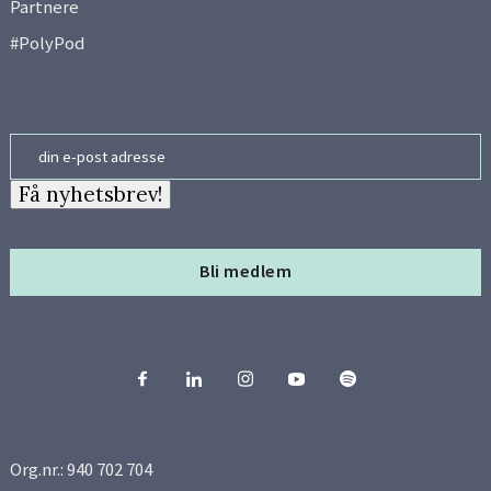
Partnere
#PolyPod
Email
Få nyhetsbrev!
Bli medlem
Org.nr.: 940 702 704