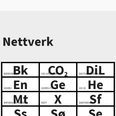
Nettverk
Bk
CO
DiL
2
BÆREKRAFT
CO2-HÅNDTERING
DIGITALT LEDERSKAP
En
Ge
He
ENERGI
GEOPOLITIKK
HELSE
Mt
X
Sf
MATERIALTEKNOLOGI
NEXT
SAMFERDSEL
Ss
Sø
Se