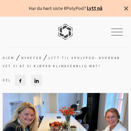
Har du hørt siste #PolyPod?
Lytt nå
/
/
HJEM
NYHETER
LYTT TIL #POLYPOD: HVORDAN
VET VI AT VI KJØPER KLIMAVENNLIG MAT?