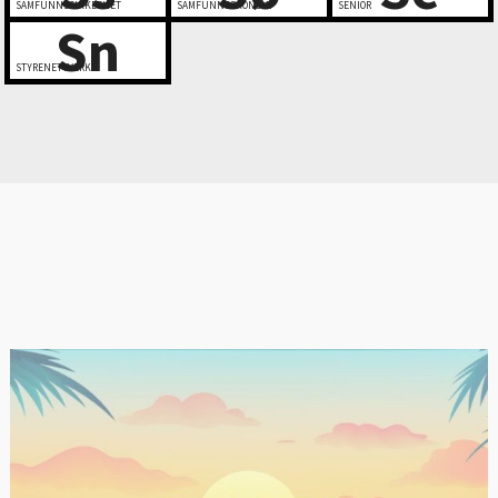
SAMFUNNSSIKKERHET
SAMFUNNSØKONOMI
SENIOR
Sn
STYRENETTVERK