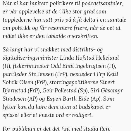
Når vi har invitert politikere til podcastsamtaler,
er vår opplevelse at de i like stor grad som
topplederne har satt pris på å få delta i en samtale
om politikk og får resonnere friere, når de vet at
målet ikke er den tabloide overskriften.
Så langt har vi snakket med distrikts- og
digitaliseringsminister Linda Hofstad Helleland
(H), fiskeriminister Odd Emil Ingebrigtsen (H),
partileder Siv Jensen (FrP), nestleder i Frp Ketil
Solvik Olsen (FrP), stortingspolitikerne Sivert
Bjørnstad (FrP), Geir Pollestad (Sp), Siri Gåsemyr
Staalesen (AP) og Espen Barth Eide (Ap). Som
lytter kan du høre dem uten at budskapet er
spisset eller et eneste ord er redigert.
For publikum er det det fint med stadig flere