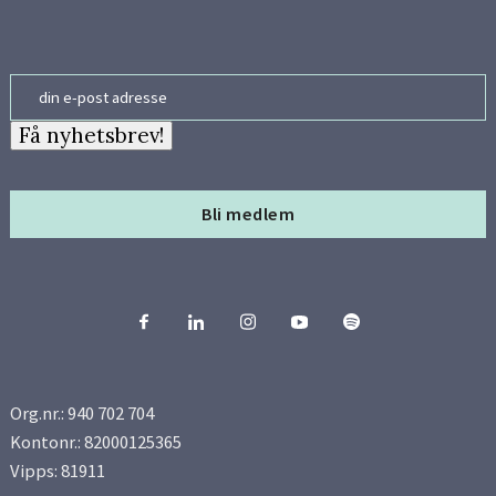
Email
Få nyhetsbrev!
Bli medlem
Org.nr.: 940 702 704
Kontonr.: 82000125365
Vipps: 81911