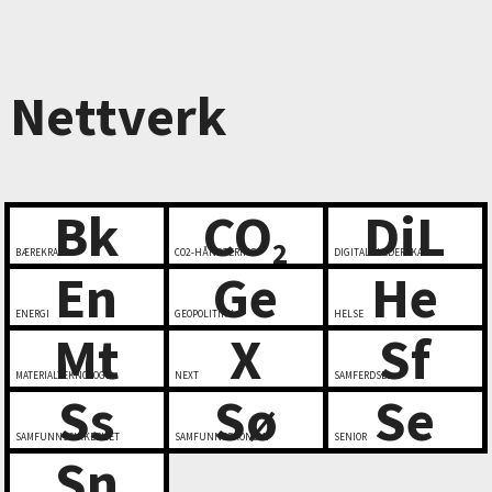
Nettverk
Bk
CO
DiL
2
BÆREKRAFT
CO2-HÅNDTERING
DIGITALT LEDERSKAP
En
Ge
He
ENERGI
GEOPOLITIKK
HELSE
Mt
X
Sf
MATERIALTEKNOLOGI
NEXT
SAMFERDSEL
Ss
Sø
Se
SAMFUNNSSIKKERHET
SAMFUNNSØKONOMI
SENIOR
Sn