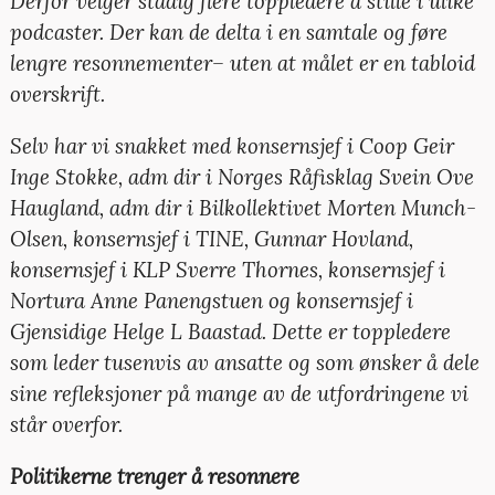
Derfor velger stadig flere toppledere å stille i ulike
podcaster. Der kan de delta i en samtale og føre
lengre resonnementer– uten at målet er en tabloid
overskrift.
Selv har vi snakket med konsernsjef i Coop Geir
Inge Stokke, adm dir i Norges Råfisklag Svein Ove
Haugland, adm dir i Bilkollektivet Morten Munch-
Olsen, konsernsjef i TINE, Gunnar Hovland,
konsernsjef i KLP Sverre Thornes, konsernsjef i
Nortura Anne Panengstuen og konsernsjef i
Gjensidige Helge L Baastad. Dette er toppledere
som leder tusenvis av ansatte og som ønsker å dele
sine refleksjoner på mange av de utfordringene vi
står overfor.
Politikerne trenger å resonnere