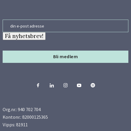
Email
Få nyhetsbrev!
Bli medlem
Org.nr.: 940 702 704
Kontonr.: 82000125365
Vipps: 81911