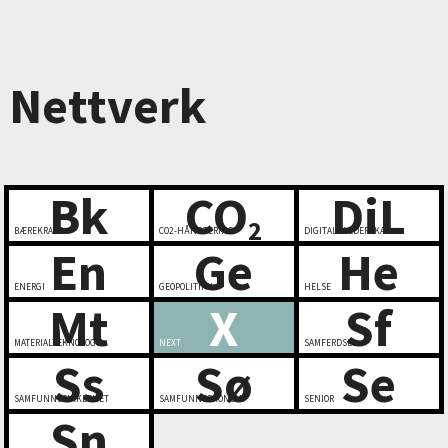
Nettverk
Bk
CO
DiL
2
BÆREKRAFT
CO2-HÅNDTERING
DIGITALT LEDERSKAP
En
Ge
He
ENERGI
GEOPOLITIKK
HELSE
Mt
X
Sf
MATERIALTEKNOLOGI
NEXT
SAMFERDSEL
Ss
Sø
Se
SAMFUNNSSIKKERHET
SAMFUNNSØKONOMI
SENIOR
Sn