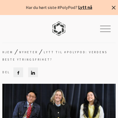
Har du hørt siste #PolyPod?
Lytt nå
/
/
HJEM
NYHETER
LYTT TIL #POLYPOD: VERDENS
BESTE YTRINGSFRIHET?