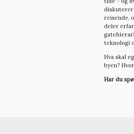
tide – og 
diskuterer
reisende, o
deler erfar
gatehierar
teknologi o
Hva skal eg
byen? Hvor
Har du spø