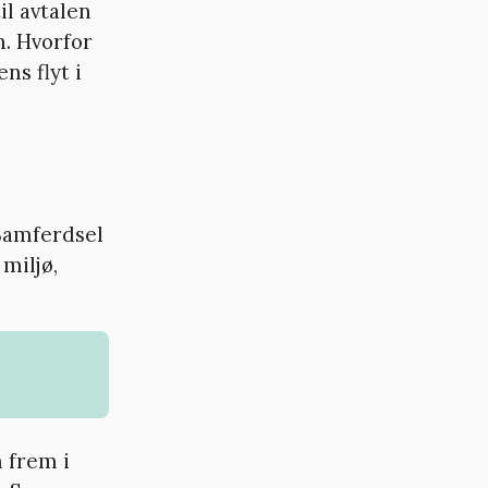
il avtalen
n. Hvorfor
ns flyt i
 Samferdsel
miljø,
 frem i