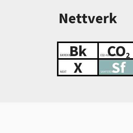
Nettverk
Bk
CO
2
BÆREKRAFT
CO2-HÅNDTERING
X
Sf
NEXT
SAMFERDSEL