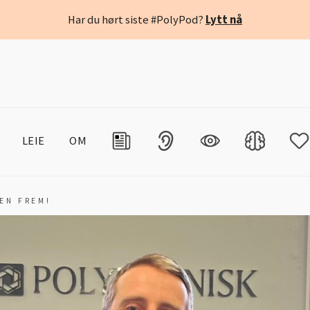
Har du hørt siste #PolyPod?
Lytt nå
LEIE
OM
SEN FREM!