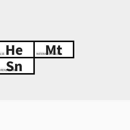
He
Mt
LSE
MATERIALTEKNOLOGI
Sn
YRENETTVERK