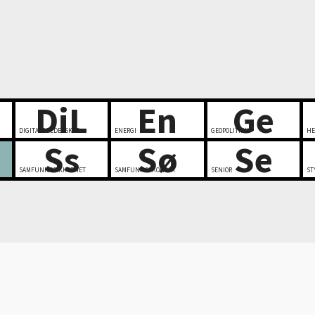
DiL
En
Ge
DIGITALT LEDERSKAP
ENERGI
GEOPOLITIKK
HE
Ss
Sø
Se
SAMFUNNSSIKKERHET
SAMFUNNSØKONOMI
SENIOR
ST