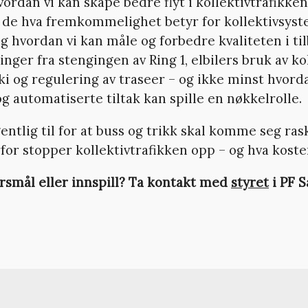
hvordan vi kan skape bedre flyt i kollektivtrafikk
 de hva fremkommelighet betyr for kollektivsyst
g hvordan vi kan måle og forbedre kvaliteten i ti
inger fra stengingen av Ring 1, elbilers bruk av kol
ki og regulering av traseer – og ikke minst hvord
g automatiserte tiltak kan spille en nøkkelrolle.
entlig til for at buss og trikk skal komme seg ras
for stopper kollektivtrafikken opp – og hva koste
rsmål eller innspill? Ta kontakt med
styret
i PF 