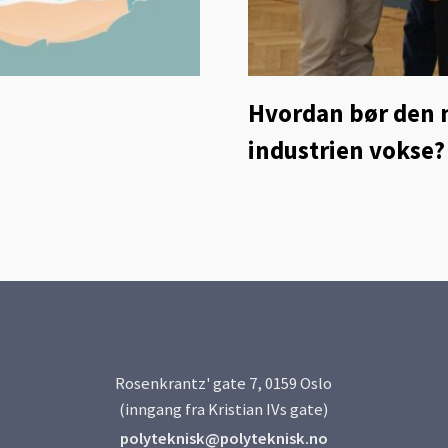
Hvordan bør den 
industrien vokse?
Rosenkrantz' gate 7, 0159 Oslo
(inngang fra Kristian IVs gate)
polyteknisk@polyteknisk.no