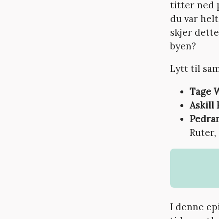
titter ned 
du var helt
skjer dette
byen?
Lytt til s
Tage 
Askill
Pedra
Ruter,
I denne ep