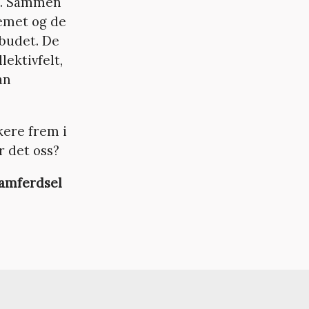
en. Sammen
emet og de
lbudet. De
lektivfelt,
an
kere frem i
r det oss?
Samferdsel