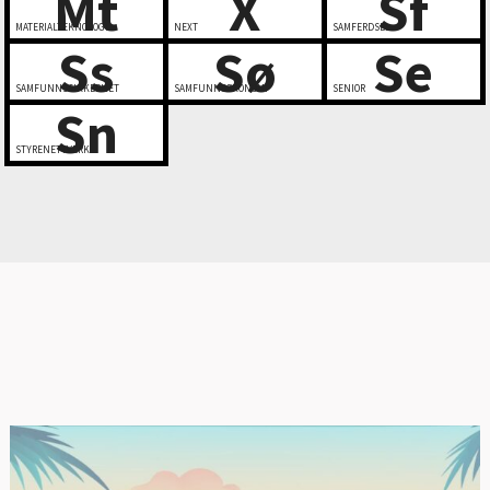
Mt
X
Sf
MATERIALTEKNOLOGI
NEXT
SAMFERDSEL
Ss
Sø
Se
SAMFUNNSSIKKERHET
SAMFUNNSØKONOMI
SENIOR
Sn
STYRENETTVERK