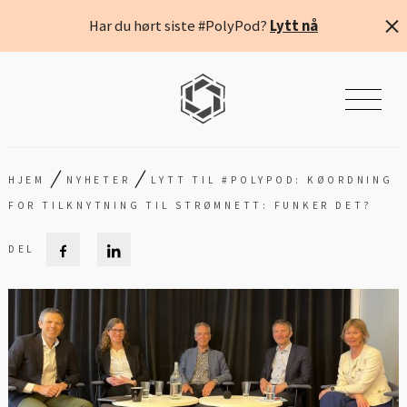
Har du hørt siste #PolyPod?
Lytt nå
/
/
HJEM
NYHETER
LYTT TIL #POLYPOD: KØORDNING
FOR TILKNYTNING TIL STRØMNETT: FUNKER DET?