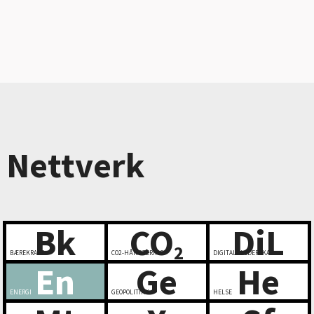
Nettverk
Bk
CO
DiL
2
BÆREKRAFT
CO2-HÅNDTERING
DIGITALT LEDERSKAP
En
Ge
He
ENERGI
GEOPOLITIKK
HELSE