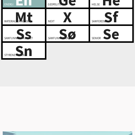
ENERGI
GEOPOLITIKK
HELSE
Mt
X
Sf
MATERIALTEKNOLOGI
NEXT
SAMFERDSEL
Ss
Sø
Se
SAMFUNNSSIKKERHET
SAMFUNNSØKONOMI
SENIOR
Sn
STYRENETTVERK