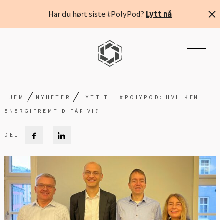
Har du hørt siste #PolyPod?
Lytt nå
/
/
HJEM
NYHETER
LYTT TIL #POLYPOD: HVILKEN
ENERGIFREMTID FÅR VI?