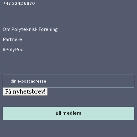
+47 2242 6870
Om Polyteknisk Forening
Partnere
#PolyPod
Email
Få nyhetsbrev!
Bli medlem