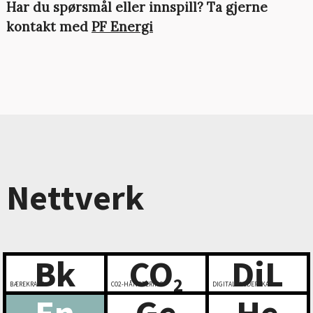
Har du spørsmål eller innspill? Ta gjerne
kontakt med
PF Energi
Nettverk
Bk
CO
DiL
2
BÆREKRAFT
CO2-HÅNDTERING
DIGITALT LEDERSKAP
En
Ge
He