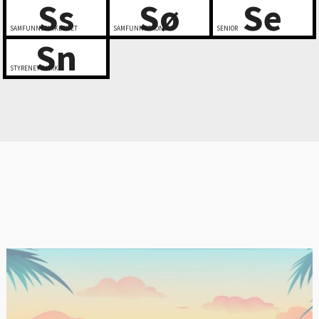
Ss
Sø
Se
SAMFUNNSSIKKERHET
SAMFUNNSØKONOMI
SENIOR
Sn
STYRENETTVERK