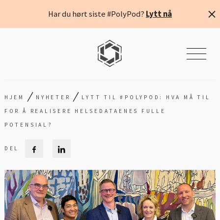
Har du hørt siste #PolyPod?
Lytt nå
/
/
HJEM
NYHETER
LYTT TIL #POLYPOD: HVA MÅ TIL
FOR Å REALISERE HELSEDATAENES FULLE
POTENSIAL?