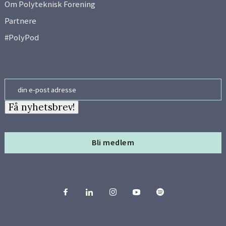
Om Polyteknisk Forening
Partnere
#PolyPod
Email
Få nyhetsbrev!
Bli medlem