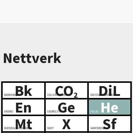
Nettverk
Bk
CO
DiL
2
BÆREKRAFT
CO2-HÅNDTERING
DIGITALT LEDERSKAP
En
Ge
He
ENERGI
GEOPOLITIKK
HELSE
Mt
X
Sf
MATERIALTEKNOLOGI
NEXT
SAMFERDSEL