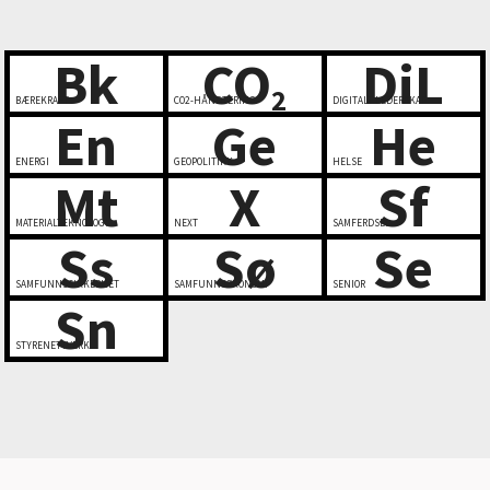
Bk
CO
DiL
2
BÆREKRAFT
CO2-HÅNDTERING
DIGITALT LEDERSKAP
En
Ge
He
ENERGI
GEOPOLITIKK
HELSE
Mt
X
Sf
MATERIALTEKNOLOGI
NEXT
SAMFERDSEL
Ss
Sø
Se
SAMFUNNSSIKKERHET
SAMFUNNSØKONOMI
SENIOR
Sn
STYRENETTVERK