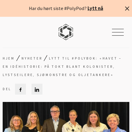
Har du hørt siste #PolyPod?
Lytt nå
/
/
HJEM
NYHETER
LYTT TIL #POLYBOK: «HAVET –
EN IDÉHISTORIE: PÅ TOKT BLANT KOLONISTER,
LYSTSEILERE, SJØMONSTRE OG OLJETANKERE»