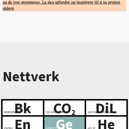
og de nye stemmene. La deg utfordre og inspirere til å ta praten
videre
Nettverk
Bk
CO
DiL
2
BÆREKRAFT
CO2-HÅNDTERING
DIGITALT LEDERSKAP
En
Ge
He
ENERGI
GEOPOLITIKK
HELSE