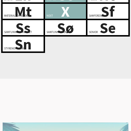
Mt
X
Sf
MATERIALTEKNOLOGI
NEXT
SAMFERDSEL
Ss
Sø
Se
SAMFUNNSSIKKERHET
SAMFUNNSØKONOMI
SENIOR
Sn
STYRENETTVERK