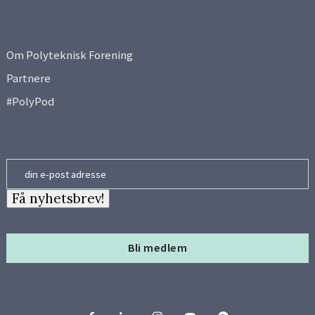
Om Polyteknisk Forening
Partnere
#PolyPod
Email
Få nyhetsbrev!
Bli medlem