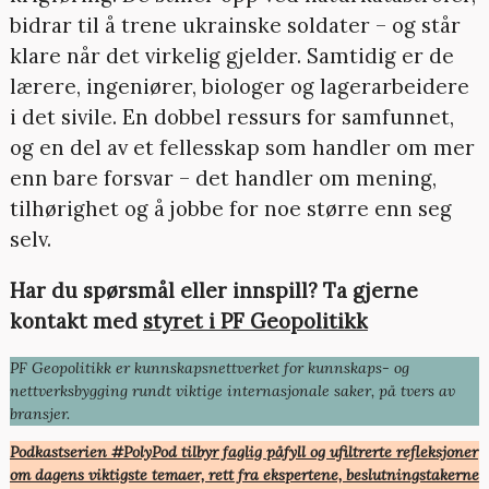
bidrar til å trene ukrainske soldater – og står
klare når det virkelig gjelder. Samtidig er de
lærere, ingeniører, biologer og lagerarbeidere
i det sivile. En dobbel ressurs for samfunnet,
og en del av et fellesskap som handler om mer
enn bare forsvar – det handler om mening,
tilhørighet og å jobbe for noe større enn seg
selv.
Har du spørsmål eller innspill? Ta gjerne
kontakt med
styret i PF Geopolitikk
PF Geopolitikk er kunnskapsnettverket for kunnskaps- og
nettverksbygging rundt viktige internasjonale saker, på tvers av
bransjer.
Podkastserien #PolyPod tilbyr faglig påfyll og ufiltrerte refleksjoner
om dagens viktigste temaer, rett fra ekspertene, beslutningstakerne