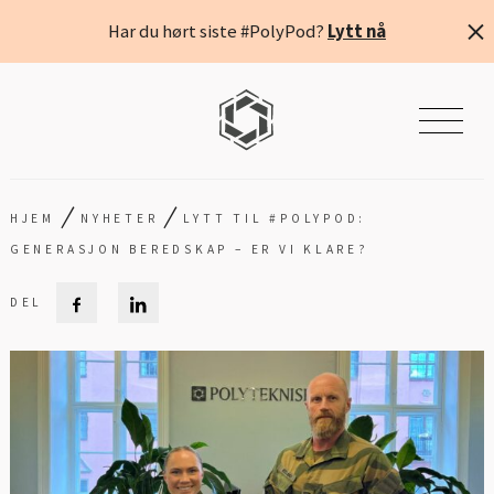
Har du hørt siste #PolyPod?
Lytt nå
/
/
HJEM
NYHETER
LYTT TIL #POLYPOD:
GENERASJON BEREDSKAP – ER VI KLARE?