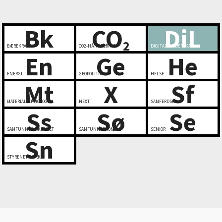
Bk
CO
DiL
2
BÆREKRAFT
CO2-HÅNDTERING
DIGITALT LEDERSKAP
En
Ge
He
ENERGI
GEOPOLITIKK
HELSE
Mt
X
Sf
MATERIALTEKNOLOGI
NEXT
SAMFERDSEL
Ss
Sø
Se
SAMFUNNSSIKKERHET
SAMFUNNSØKONOMI
SENIOR
Sn
STYRENETTVERK