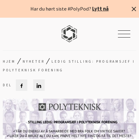
Har du hørt siste #PolyPod?
Lytt nå
/
/
HJEM
NYHETER
LEDIG STILLING: PROGRAMSJEF I
POLYTEKNISK FORENING