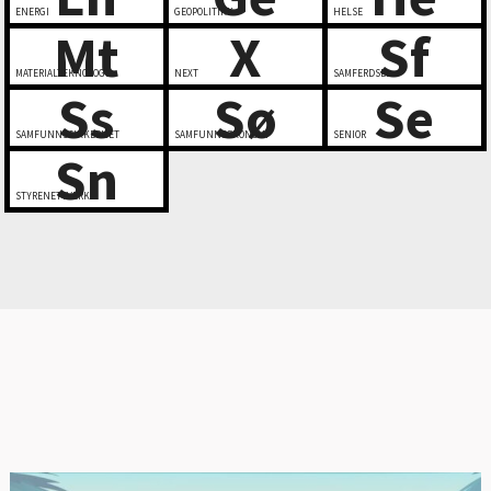
ENERGI
GEOPOLITIKK
HELSE
Mt
X
Sf
MATERIALTEKNOLOGI
NEXT
SAMFERDSEL
Ss
Sø
Se
SAMFUNNSSIKKERHET
SAMFUNNSØKONOMI
SENIOR
Sn
STYRENETTVERK