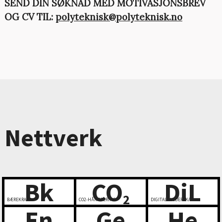
SEND DIN SØKNAD MED MOTIVASJONSBREV
OG CV TIL:
polyteknisk@polyteknisk.no
Nettverk
Bk
CO
DiL
2
BÆREKRAFT
CO2-HÅNDTERING
DIGITALT LEDERSKAP
En
Ge
He