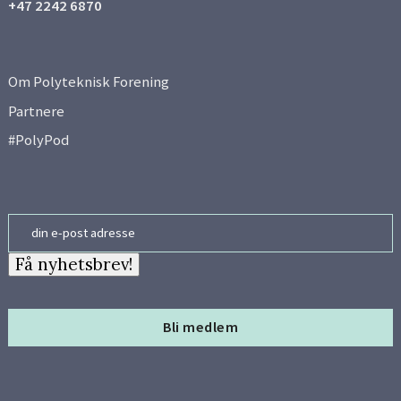
+47 2242 6870
Om Polyteknisk Forening
Partnere
#PolyPod
Email
Få nyhetsbrev!
Bli medlem