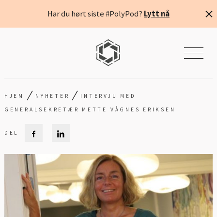
Har du hørt siste #PolyPod?
Lytt nå
/
/
HJEM
NYHETER
INTERVJU MED
GENERALSEKRETÆR METTE VÅGNES ERIKSEN