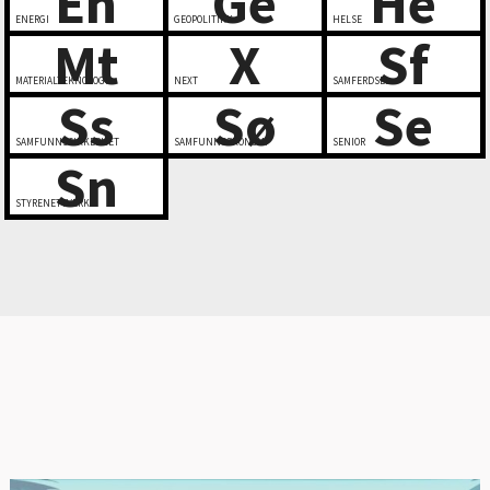
En
Ge
He
ENERGI
GEOPOLITIKK
HELSE
Mt
X
Sf
MATERIALTEKNOLOGI
NEXT
SAMFERDSEL
Ss
Sø
Se
SAMFUNNSSIKKERHET
SAMFUNNSØKONOMI
SENIOR
Sn
STYRENETTVERK