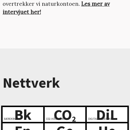
overtrekker vi naturkontoen.
Les mer av
intervjuet her!
Nettverk
Bk
CO
DiL
2
BÆREKRAFT
CO2-HÅNDTERING
DIGITALT LEDERSKAP