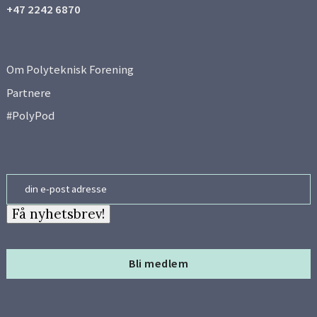
+47 2242 6870
Om Polyteknisk Forening
Partnere
#PolyPod
Email
Få nyhetsbrev!
Bli medlem