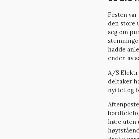
Festen var 
den store 
seg om puns
stemningen 
hadde anle
enden av sa
A/S Elektr
deltaker h
nyttet og b
Aftenposten
bordtelefo
høre uten 
høytståend