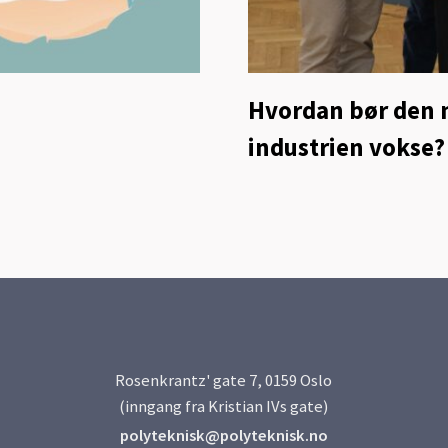
Hvordan bør den 
industrien vokse?
Rosenkrantz' gate 7, 0159 Oslo
(inngang fra Kristian IVs gate)
polyteknisk@polyteknisk.no