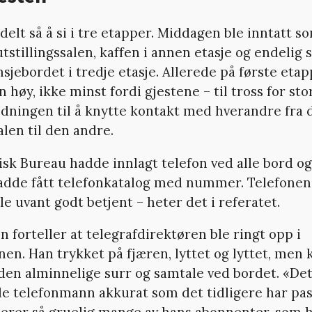
delt så å si i tre etapper. Middagen ble inntatt s
utstillingssalen, kaffen i annen etasje og endelig
jebordet i tredje etasje. Allerede på første etap
høy, ikke minst fordi gjestene – til tross for stor
dningen til å knytte kontakt med hverandre fra 
len til den andre.
isk Bureau hadde innlagt telefon ved alle bord og
adde fått telefonkatalog med nummer. Telefonen b
le uvant godt betjent – heter det i referatet.
 forteller at telegrafdirektøren ble ringt opp i
nen. Han trykket på fjæren, lyttet og lyttet, men 
den alminnelige surr og samtale ved bordet. «Det
e telefonmann akkurat som det tidligere har pas