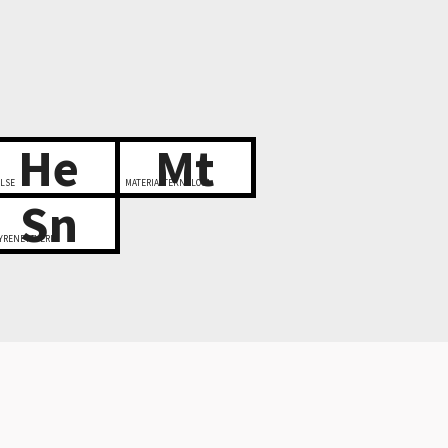
He
Mt
LSE
MATERIALTEKNOLOGI
Sn
YRENETTVERK