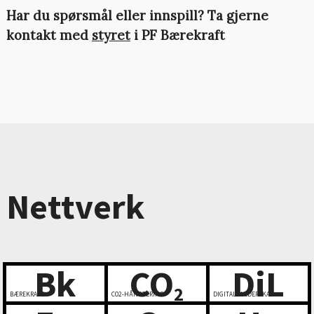
Har du spørsmål eller innspill? Ta gjerne
kontakt med
styret
i PF Bærekraft
Nettverk
Bk
CO
DiL
2
BÆREKRAFT
CO2-HÅNDTERING
DIGITALT LEDERSKAP