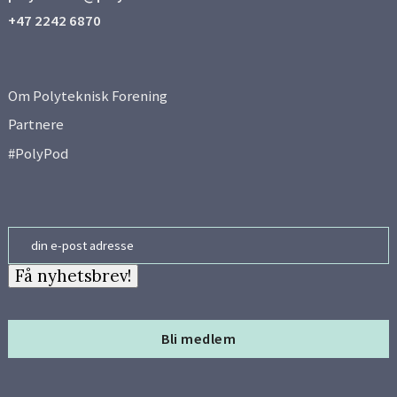
+47 2242 6870
Om Polyteknisk Forening
Partnere
#PolyPod
Email
Få nyhetsbrev!
Bli medlem