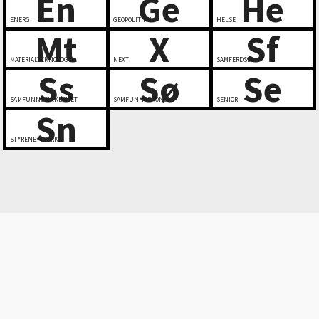
En
Ge
He
ENERGI
GEOPOLITIKK
HELSE
Mt
X
Sf
MATERIALTEKNOLOGI
NEXT
SAMFERDSEL
Ss
Sø
Se
SAMFUNNSSIKKERHET
SAMFUNNSØKONOMI
SENIOR
Sn
STYRENETTVERK