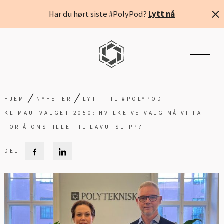
Har du hørt siste #PolyPod?
Lytt nå
/
/
HJEM
NYHETER
LYTT TIL #POLYPOD:
KLIMAUTVALGET 2050: HVILKE VEIVALG MÅ VI TA
FOR Å OMSTILLE TIL LAVUTSLIPP?