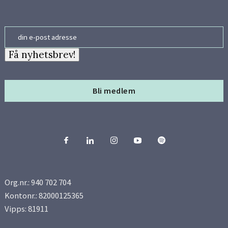
Side 20
Email
Side 21
Få nyhetsbrev!
Side 22
Bli medlem
Side 23
Side 24
Side 25
Org.nr.: 940 702 704
Side 26
Kontonr.: 82000125365
Vipps: 81911
Side 27