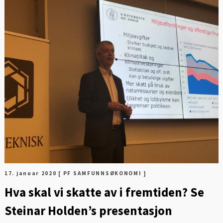
Digitalisering og ledelse
Energi og mobilitet
Fag og fest
Generelt
Helse og kultur
Klima og
sirkulærøkonomi
Sikkerhet og samfunn
17. januar 2020
[ PF SAMFUNNSØKONOMI ]
Hva skal vi skatte av i fremtiden? Se
Steinar Holden’s presentasjon