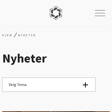
/
HJEM
NYHETER
Nyheter
Velg Tema
Se alle