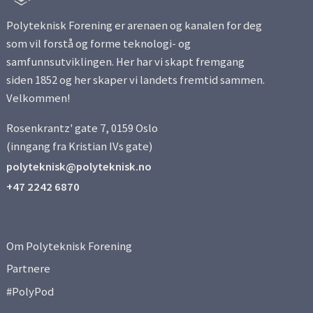
Side 12
Polyteknisk Forening er arenaen og kanalen for deg
som vil forstå og forme teknologi- og
samfunnsutviklingen. Her har vi skapt fremgang
Side 13
siden 1852 og her skaper vi landets fremtid sammen.
Velkommen!
Side 14
Rosenkrantz' gate 7, 0159 Oslo
Side 15
(inngang fra Kristian IVs gate)
polyteknisk@polyteknisk.no
Side 16
+47 2242 6870
Side 17
Om Polyteknisk Forening
Side 18
Partnere
#PolyPod
Side 19