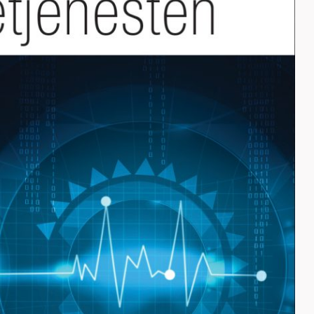
Energi og mobilitet
Fag og fest
Generelt
Helse og kultur
Klima og
sirkulærøkonomi
Sikkerhet og samfunn