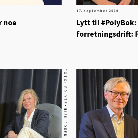
17. september 2024
r noe
Lytt til #PolyBok:
forretningsdrift: F
FOTO: POLYTEKNISK FORENING