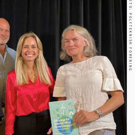
FOTO: POLYTEKNISK FORENING
Energi og mobilitet
Fag og fest
Generelt
Helse og kultur
Klima og
sirkulærøkonomi
Sikkerhet og samfunn