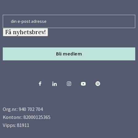
Side 20
Email
Side 21
Få nyhetsbrev!
Side 22
Bli medlem
Side 23
Side 24
Side 25
Org.nr.: 940 702 704
Side 26
Kontonr.: 82000125365
Vipps: 81911
Side 27