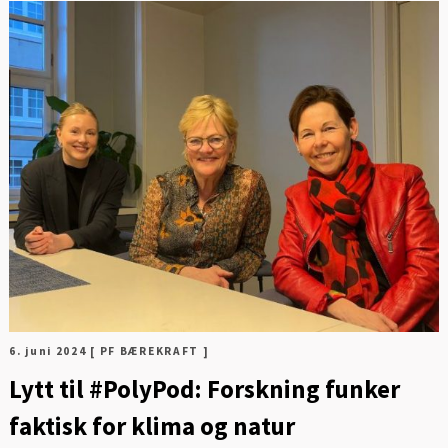
FOT
6. juni 2024
[ PF BÆREKRAFT ]
Lytt til #PolyPod: Forskning funker
faktisk for klima og natur