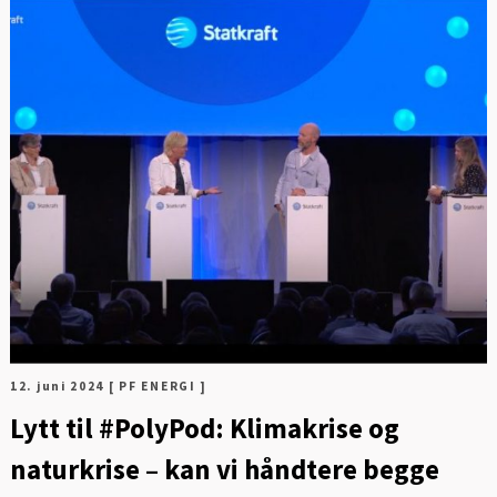
Digitalisering og ledelse
FO
Energi og mobilitet
Fag og fest
Generelt
Helse og kultur
Klima og
sirkulærøkonomi
Sikkerhet og samfunn
12. juni 2024
[ PF ENERGI ]
Lytt til #PolyPod: Klimakrise og
naturkrise – kan vi håndtere begge