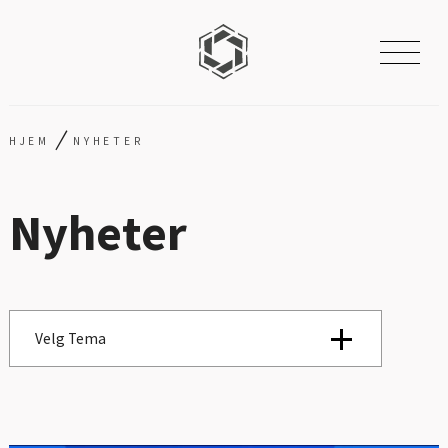
/
HJEM
NYHETER
Nyheter
Velg Tema
Se alle