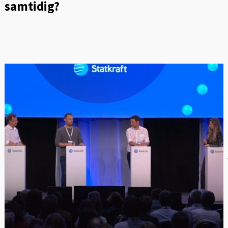
samtidig?
FOT