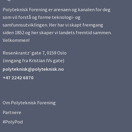
Side 12
Polyteknisk Forening er arenaen og kanalen for deg
som vil forstå og forme teknologi- og
samfunnsutviklingen. Her har vi skapt fremgang
Side 13
siden 1852 og her skaper vi landets fremtid sammen.
Velkommen!
Side 14
Rosenkrantz' gate 7, 0159 Oslo
Side 15
(inngang fra Kristian IVs gate)
polyteknisk@polyteknisk.no
Side 16
+47 2242 6870
Side 17
Om Polyteknisk Forening
Side 18
Partnere
#PolyPod
Side 19