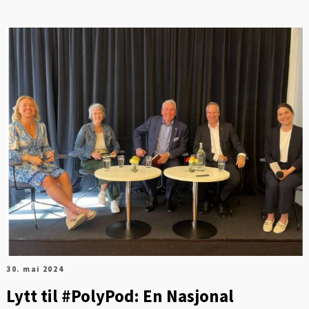
FOT
30. mai 2024
Lytt til #PolyPod: En Nasjonal