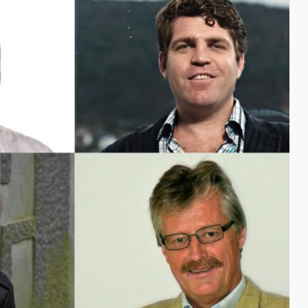
Energi og mobilitet
Fag og fest
Generelt
Helse og kultur
Klima og
sirkulærøkonomi
Sikkerhet og samfunn