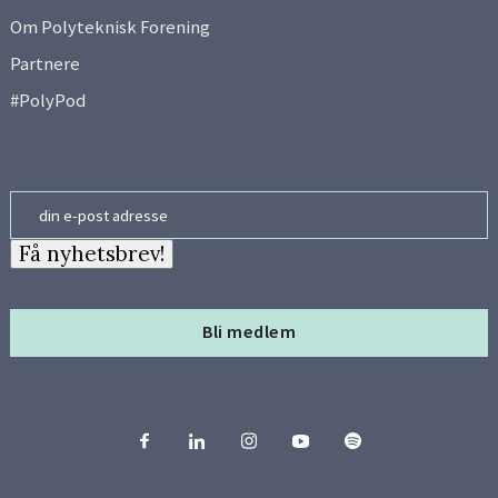
Om Polyteknisk Forening
Side 10
Partnere
#PolyPod
Side 11
Side 12
Email
Side 13
Få nyhetsbrev!
Side 14
Bli medlem
Side 15
Side 16
Side 17