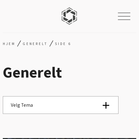
/
/
HJEM
GENERELT
SIDE 6
Generelt
Velg Tema
Se alle