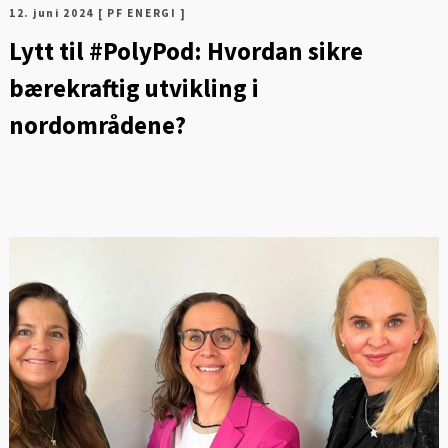
12. juni 2024
[ PF ENERGI ]
Lytt til #PolyPod: Hvordan sikre
bærekraftig utvikling i
nordområdene?
FOT