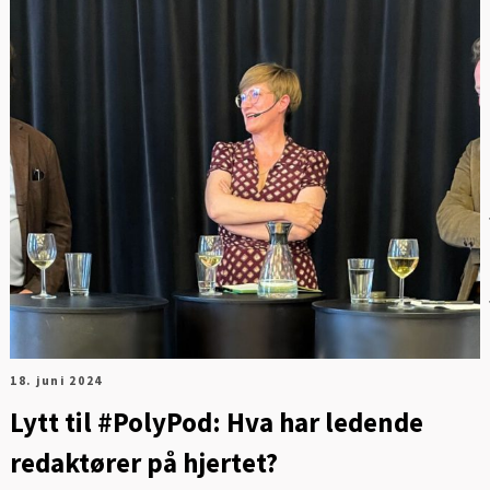
Digitalisering og ledelse
Energi og mobilitet
Fag og fest
Generelt
Helse og kultur
Klima og
sirkulærøkonomi
Sikkerhet og samfunn
18. juni 2024
Lytt til #PolyPod: Hva har ledende
redaktører på hjertet?