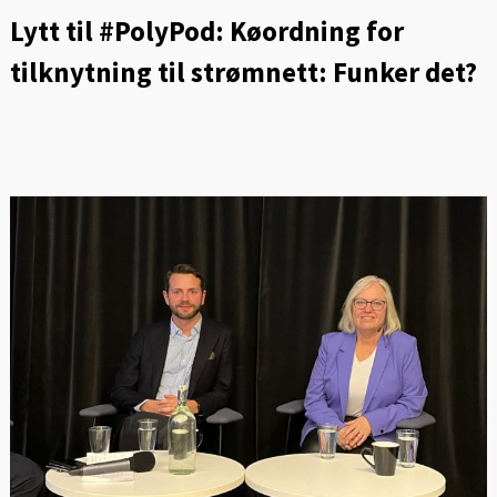
Lytt til #PolyPod: Køordning for
tilknytning til strømnett: Funker det?
FOT