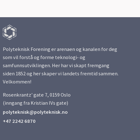
Side 2
Side 3
Polyteknisk Forening er arenaen og kanalen for deg
Side 4
som vil forstå og forme teknologi- og
samfunnsutviklingen. Her har vi skapt fremgang
Side 5
siden 1852 og her skaper vi landets fremtid sammen.
Velkommen!
Side 6
Rosenkrantz' gate 7, 0159 Oslo
Side 7
(inngang fra Kristian IVs gate)
polyteknisk@polyteknisk.no
Side 8
+47 2242 6870
Side 9