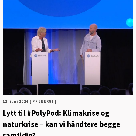
FO
12. juni 2024
[ PF ENERGI ]
Lytt til #PolyPod: Klimakrise og
naturkrise – kan vi håndtere begge
samtidig?