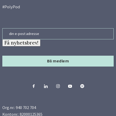
#PolyPod
Side 11
Side 12
Email
Side 13
Få nyhetsbrev!
Side 14
Bli medlem
Side 15
Side 16
Side 17
Org.nr.: 940 702 704
Side 18
Kontonr.: 82000125365