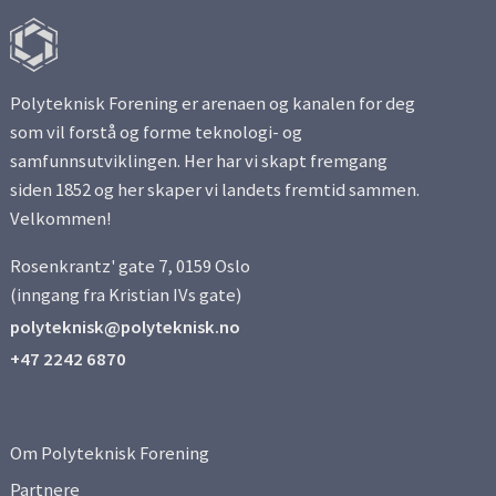
Side 3
Polyteknisk Forening er arenaen og kanalen for deg
Side 4
som vil forstå og forme teknologi- og
samfunnsutviklingen. Her har vi skapt fremgang
Side 5
siden 1852 og her skaper vi landets fremtid sammen.
Velkommen!
Side 6
Rosenkrantz' gate 7, 0159 Oslo
Side 7
(inngang fra Kristian IVs gate)
polyteknisk@polyteknisk.no
Side 8
+47 2242 6870
Side 9
Om Polyteknisk Forening
Side 10
Partnere