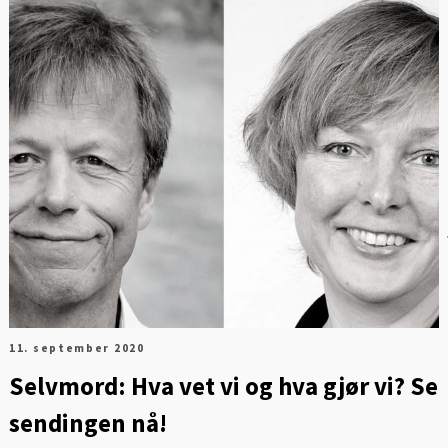
Digitalisering og ledelse
FOT
Energi og mobilitet
Fag og fest
Generelt
Helse og kultur
Klima og
sirkulærøkonomi
Sikkerhet og samfunn
11. september 2020
Selvmord: Hva vet vi og hva gjør vi? Se
sendingen nå!