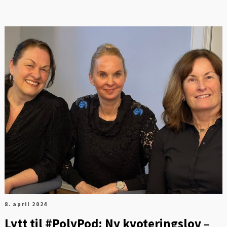
FOT
8. april 2024
Lytt til #PolyPod: Ny kvoteringslov –