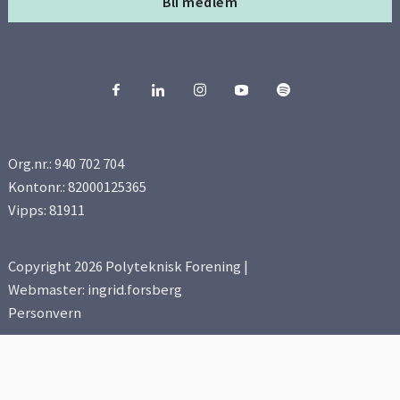
Bli medlem
Side 15
Side 16
Side 17
Org.nr.: 940 702 704
Side 18
Kontonr.: 82000125365
Vipps: 81911
Side 19
Copyright 2026 Polyteknisk Forening |
Side 20
Webmaster: ingrid.forsberg
Personvern
Side 21
Side 22