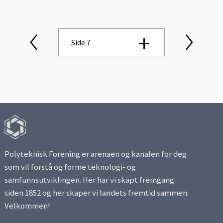
Side 7
Side 1
Side 2
Side 3
Polyteknisk Forening er arenaen og kanalen for deg
Side 4
som vil forstå og forme teknologi- og
samfunnsutviklingen. Her har vi skapt fremgang
Side 5
siden 1852 og her skaper vi landets fremtid sammen.
Velkommen!
Side 6