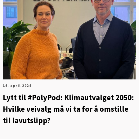
FOT
16. april 2024
Lytt til #PolyPod: Klimautvalget 2050:
Hvilke veivalg må vi ta for å omstille
til lavutslipp?