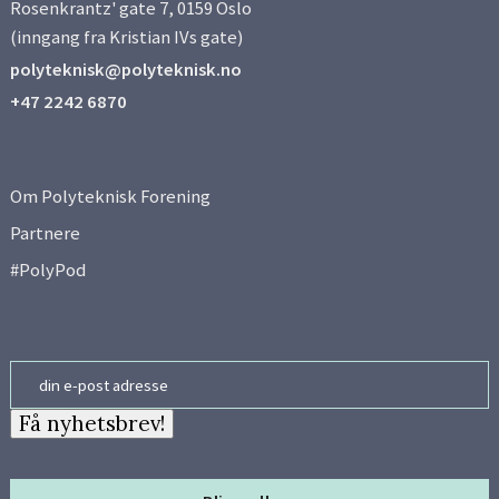
Rosenkrantz' gate 7, 0159 Oslo
Side 7
(inngang fra Kristian IVs gate)
polyteknisk@polyteknisk.no
Side 8
+47 2242 6870
Side 9
Om Polyteknisk Forening
Side 10
Partnere
#PolyPod
Side 11
Side 12
Email
Side 13
Få nyhetsbrev!
Side 14