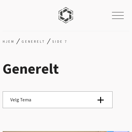
/
/
HJEM
GENERELT
SIDE 7
Generelt
Velg Tema
Se alle