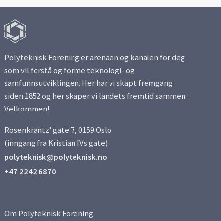
Side 2
Side 3
Polyteknisk Forening er arenaen og kanalen for deg
Side 4
som vil forstå og forme teknologi- og
samfunnsutviklingen. Her har vi skapt fremgang
Side 5
siden 1852 og her skaper vi landets fremtid sammen.
Velkommen!
Side 6
Rosenkrantz' gate 7, 0159 Oslo
Side 7
(inngang fra Kristian IVs gate)
polyteknisk@polyteknisk.no
Side 8
+47 2242 6870
Side 9
Om Polyteknisk Forening