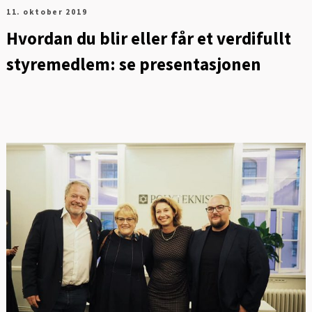
Digitalisering og ledelse
11. oktober 2019
Hvordan du blir eller får et verdifullt
Energi og mobilitet
styremedlem: se presentasjonen
Fag og fest
Generelt
Helse og kultur
Klima og
sirkulærøkonomi
Sikkerhet og samfunn