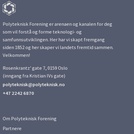
Side 3
Polyteknisk Forening er arenaen og kanalen for deg
Side 4
som vil forstå og forme teknologi- og
samfunnsutviklingen. Her har vi skapt fremgang
Side 5
siden 1852 og her skaper vi landets fremtid sammen.
Velkommen!
Side 6
Rosenkrantz' gate 7, 0159 Oslo
Side 7
(inngang fra Kristian IVs gate)
polyteknisk@polyteknisk.no
Side 8
+47 2242 6870
Side 9
Om Polyteknisk Forening
Side 10
Partnere