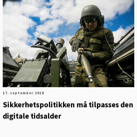
Digitalisering og ledelse
Energi og mobilitet
Fag og fest
Generelt
Helse og kultur
Klima og
sirkulærøkonomi
17. september 2018
Sikkerhetspolitikken må tilpasses den
Sikkerhet og samfunn
digitale tidsalder