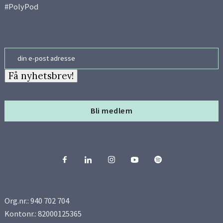
#PolyPod
Side 11
Side 12
Email
Side 13
Få nyhetsbrev!
Side 14
Bli medlem
Side 15
Side 16
Side 17
Org.nr.: 940 702 704
Side 18
Kontonr.: 82000125365