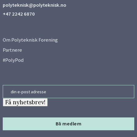
polyteknisk@polyteknisk.no
Side 8
+47 2242 6870
Side 9
Om Polyteknisk Forening
Side 10
Partnere
#PolyPod
Side 11
Side 12
Email
Side 13
Få nyhetsbrev!
Side 14
Bli medlem
Side 15