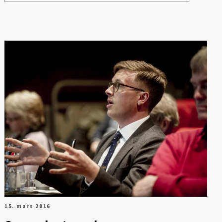
Se alle
Digitalisering og ledelse
Energi og mobilitet
Fag og fest
Generelt
Helse og kultur
Klima og
sirkulærøkonomi
15. mars 2016
Sikkerhet og samfunn