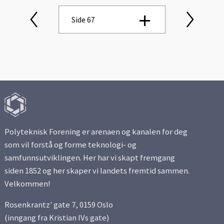
Side 67
Side 1
Side 2
Side 3
Polyteknisk Forening er arenaen og kanalen for deg
Side 4
som vil forstå og forme teknologi- og
samfunnsutviklingen. Her har vi skapt fremgang
Side 5
siden 1852 og her skaper vi landets fremtid sammen.
Velkommen!
Side 6
Rosenkrantz' gate 7, 0159 Oslo
Side 7
(inngang fra Kristian IVs gate)