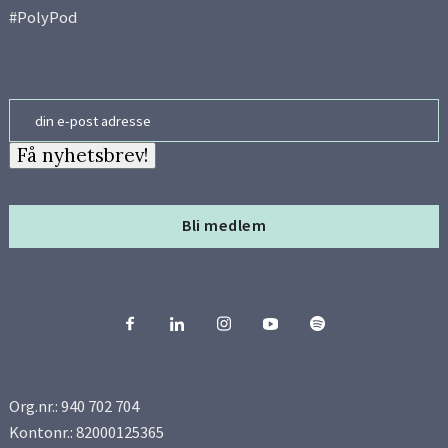
#PolyPod
Side 11
Side 12
Email
Side 13
Få nyhetsbrev!
Side 14
Bli medlem
Side 15
Side 16
Side 17
Org.nr.: 940 702 704
Side 18
Kontonr.: 82000125365