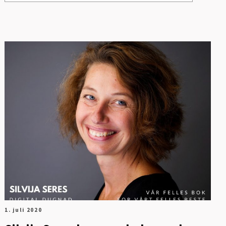
Se alle
Digitalisering og ledelse
Energi og mobilitet
Fag og fest
Generelt
Helse og kultur
Klima og
sirkulærøkonomi
1. juli 2020
Sikkerhet og samfunn