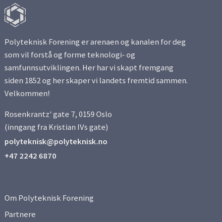
Side 3
Polyteknisk Forening er arenaen og kanalen for deg
Side 4
som vil forstå og forme teknologi- og
samfunnsutviklingen. Her har vi skapt fremgang
Side 5
siden 1852 og her skaper vi landets fremtid sammen.
Velkommen!
Side 6
Rosenkrantz' gate 7, 0159 Oslo
Side 7
(inngang fra Kristian IVs gate)
polyteknisk@polyteknisk.no
Side 8
+47 2242 6870
Side 9
Om Polyteknisk Forening
Side 10
Partnere