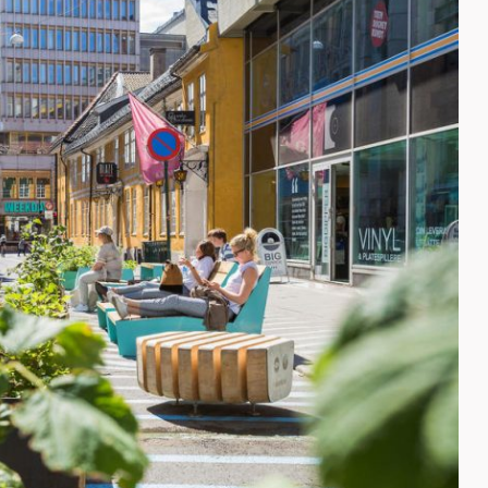
Energi og mobilitet
Fag og fest
Generelt
Helse og kultur
Klima og
sirkulærøkonomi
Sikkerhet og samfunn