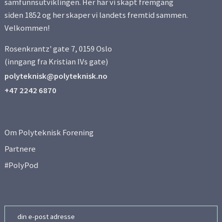
samfunnsutviklingen. Her har vi skapt fremgang
Side 5
siden 1852 og her skaper vi landets fremtid sammen.
Velkommen!
Side 6
Rosenkrantz' gate 7, 0159 Oslo
Side 7
(inngang fra Kristian IVs gate)
polyteknisk@polyteknisk.no
+47 2242 6870
Om Polyteknisk Forening
Partnere
#PolyPod
Email