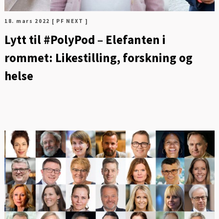
18. mars 2022
[ PF NEXT ]
Lytt til #PolyPod – Elefanten i
rommet: Likestilling, forskning og
helse
FOT