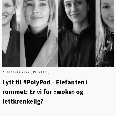
N
7. februar 2022
[ PF NEXT ]
Lytt til #PolyPod – Elefanten i
rommet: Er vi for «woke» og
lettkrenkelig?