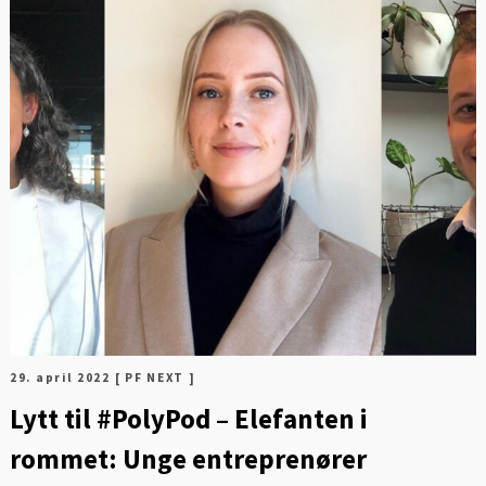
Digitalisering og ledelse
F
Energi og mobilitet
Fag og fest
Generelt
Helse og kultur
Klima og
sirkulærøkonomi
Sikkerhet og samfunn
29. april 2022
[ PF NEXT ]
Lytt til #PolyPod – Elefanten i
rommet: Unge entreprenører