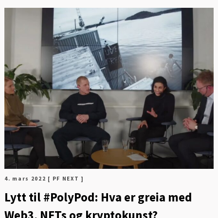
4. mars 2022
[ PF NEXT ]
Lytt til #PolyPod: Hva er greia med
Web3, NFTs og kryptokunst?