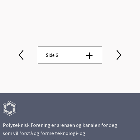
Side 6
Side 1
Side 2
Side 3
Polyteknisk Forening er arenaen og kanalen for deg
Side 4
som vil forstå og forme teknologi- og