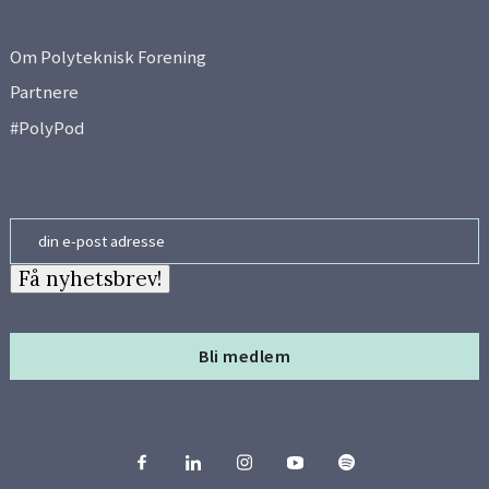
Om Polyteknisk Forening
Partnere
#PolyPod
Email
Få nyhetsbrev!
Bli medlem