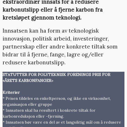
ekstraordinær innsats for å redusere
karbonutslipp eller å fjerne karbon fra
kretsløpet gjennom teknologi.
Innsatsen kan ha form av teknologisk
innovasjon, politisk arbeid, investeringer,
partnerskap eller andre konkrete tiltak som
bidrar til å fjerne, fange, lagre og/eller
redusere karbonutslipp.
STATUTTER FOR POLYTEKNISK FORENINGS PRIS FOR
«ÅRETS KARBONFANGER
»
Kriterier
* Prisen tildeles en enkeltperson, og ikke en virksomhet,
organisasjon eller gruppe
* Innsatsen skal ha resultert i konkrete tiltak for
karbonreduksjon eller -fjerning.
* Innsatsen bør være en del av et langsiktig mål om å redusere