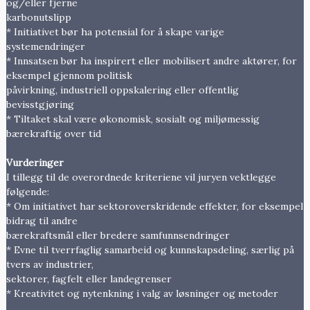
og/eller fjerne
karbonutslipp
* Initiativet bør ha potensial for å skape varige
systemendringer
* Innsatsen bør ha inspirert eller mobilisert andre aktører, for
eksempel gjennom politisk
påvirkning, industriell oppskalering eller offentlig
bevisstgjøring
* Tiltaket skal være økonomisk, sosialt og miljømessig
bærekraftig over tid
Vurderinger
I tillegg til de overordnede kriteriene vil juryen vektlegge
følgende:
* Om initiativet har sektoroverskridende effekter, for eksempel
bidrag til andre
bærekraftsmål eller bredere samfunnsendringer
* Evne til tverrfaglig samarbeid og kunnskapsdeling, særlig på
tvers av industrier,
sektorer, fagfelt eller landegrenser
* Kreativitet og nytenkning i valg av løsninger og metoder