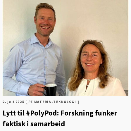
Digitalisering og ledelse
FOT
Energi og mobilitet
Fag og fest
Generelt
Helse og kultur
Klima og
sirkulærøkonomi
Sikkerhet og samfunn
2. juli 2025
[ PF MATERIALTEKNOLOGI ]
Lytt til #PolyPod: Forskning funker
faktisk i samarbeid