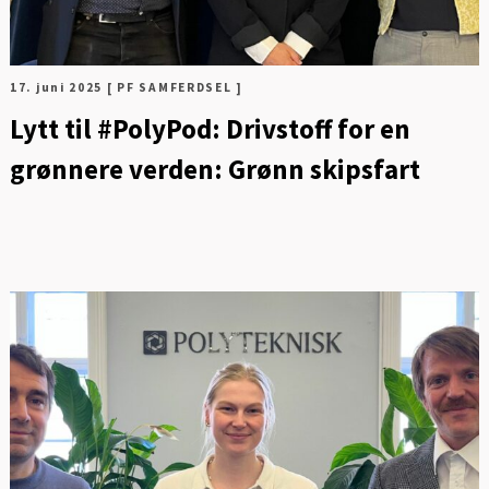
17. juni 2025
[ PF SAMFERDSEL ]
Lytt til #PolyPod: Drivstoff for en
grønnere verden: Grønn skipsfart
FOT