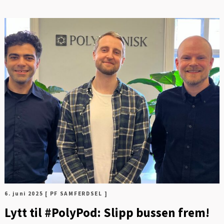
FOT
6. juni 2025
[ PF SAMFERDSEL ]
Lytt til #PolyPod: Slipp bussen frem!