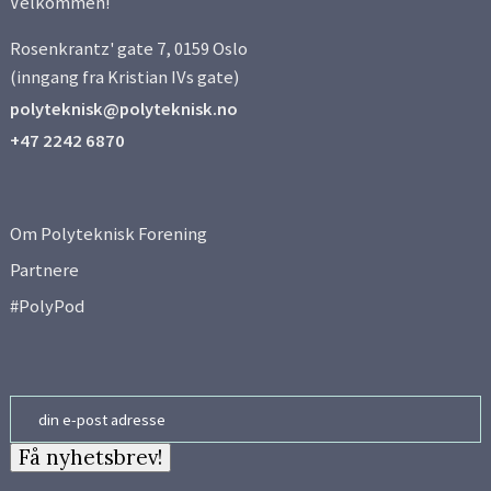
Velkommen!
Side 6
Rosenkrantz' gate 7, 0159 Oslo
Side 7
(inngang fra Kristian IVs gate)
polyteknisk@polyteknisk.no
Side 8
+47 2242 6870
Side 9
Om Polyteknisk Forening
Side 10
Partnere
#PolyPod
Side 11
Side 12
Email
Side 13
Få nyhetsbrev!