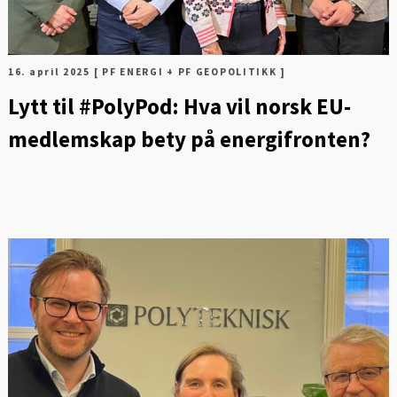
16. april 2025
[ PF ENERGI + PF GEOPOLITIKK ]
Lytt til #PolyPod: Hva vil norsk EU-
medlemskap bety på energifronten?
FOT