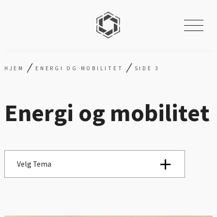
/
/
HJEM
ENERGI OG MOBILITET
SIDE 3
Energi og mobilitet
Velg Tema
Se alle