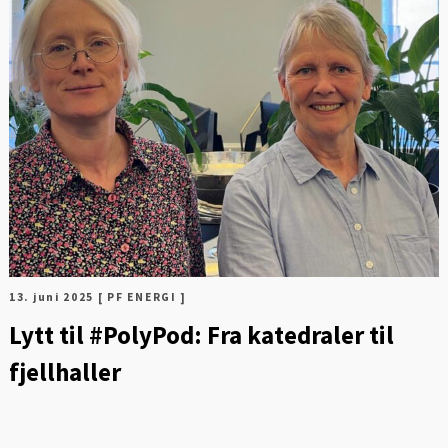
FOT
13. juni 2025
[ PF ENERGI ]
Lytt til #PolyPod: Fra katedraler til
fjellhaller