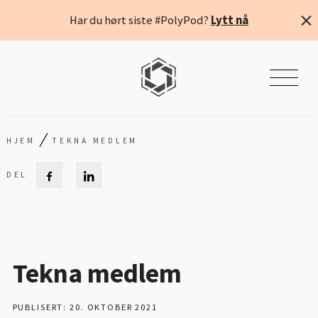
Har du hørt siste #PolyPod?
Lytt nå
/
HJEM
TEKNA MEDLEM
Tekna medlem
PUBLISERT: 20. OKTOBER 2021