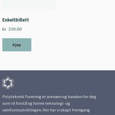
Enkeltbillett
kr
239,00
Kjøp
Polyteknisk Forening er arenaen og kanalen for deg
som vil forstå og forme teknologi- og
samfunnsutviklingen. Her har vi skapt fremgang