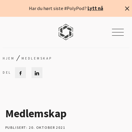
Har du hørt siste #PolyPod?
Lytt nå
/
HJEM
MEDLEMSKAP
Medlemskap
PUBLISERT: 20. OKTOBER 2021