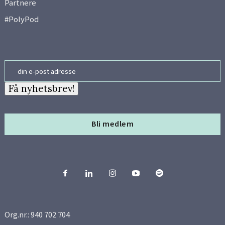
Partnere
#PolyPod
Email
Få nyhetsbrev!
Bli medlem
Org.nr.: 940 702 704