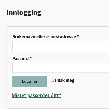
Innlogging
Påkrevd
Brukernavn eller e-postadresse
*
Påkrevd
Passord
*
Husk meg
Logg inn
Mistet passordet ditt?