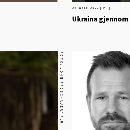
22. april 2022
[ PF ]
Ukraina gjennom 1
FOTO: JOHN FROSCHAUER/ PLU