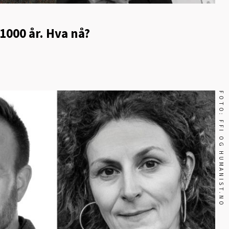
000 år. Hva nå?
FOTO: FFI OG HUMANIST.NO