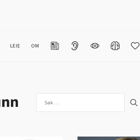
LEIE
OM
unn
Søk
etter: