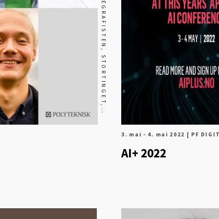
E
S
L
3. mai - 4. mai 2022
[ PF DIG
AI+ 2022