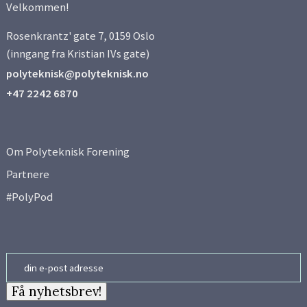
Velkommen!
Side 6
Rosenkrantz' gate 7, 0159 Oslo
Side 7
(inngang fra Kristian IVs gate)
polyteknisk@polyteknisk.no
Side 8
+47 2242 6870
Side 9
Om Polyteknisk Forening
Side 10
Partnere
#PolyPod
Side 11
Side 12
Email
Få nyhetsbrev!