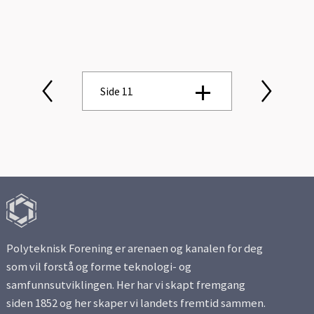
Side 11
Side 1
Side 2
Side 3
Polyteknisk Forening er arenaen og kanalen for deg
Side 4
som vil forstå og forme teknologi- og
samfunnsutviklingen. Her har vi skapt fremgang
Side 5
siden 1852 og her skaper vi landets fremtid sammen.